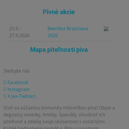
Pivné akcie
25.9. -
Beerfest Bratislava
27.9.2026
2026
Mapa piteľnosti piva
Sledujte nás
Facebook
Instagram
X (ex-Twitter)
Staň sa súčasťou komunity milovníkov piva! Objav a
degustuj novinky, limitky, špeciály, ohodnoť ich
piteľnosť a zdieľaj svoje skúsenosti s ostatnými.
Každé hodnotenie pomáha. Pite s rozumom.