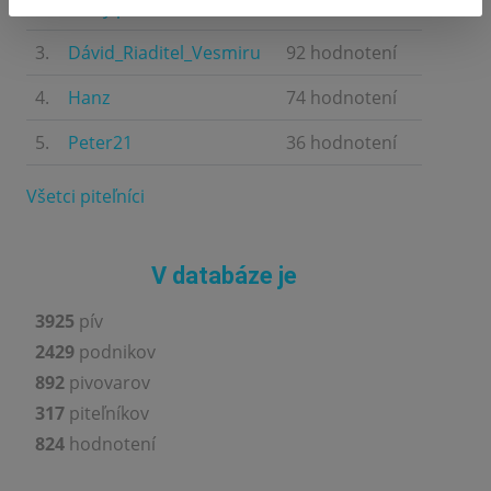
2.
Pivný piteľník
108 hodnotení
3.
Dávid_Riaditel_Vesmiru
92 hodnotení
4.
Hanz
74 hodnotení
5.
Peter21
36 hodnotení
Všetci piteľníci
V databáze je
3925
pív
2429
podnikov
892
pivovarov
317
piteľníkov
824
hodnotení