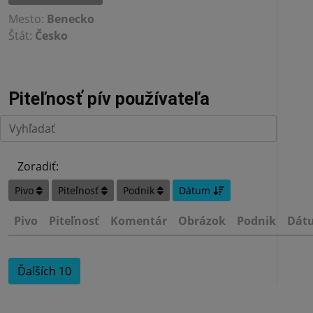
Mesto:
Benecko
Štát:
Česko
Piteľnosť pív používateľa
Zoradiť:
Pivo
Piteľnosť
Podnik
Dátum
Pivo
Piteľnosť
Komentár
Obrázok
Podnik
Dát
Ďalších 10