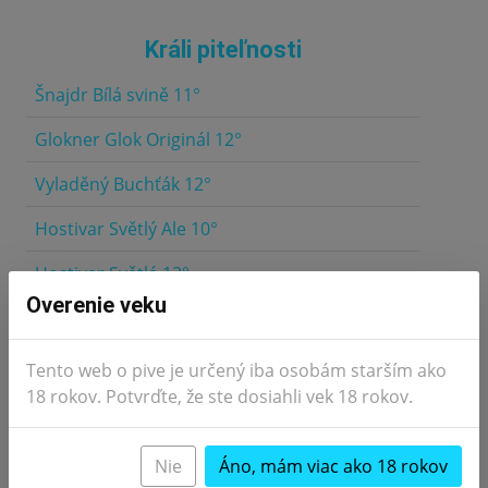
Králi piteľnosti
Šnajdr Bílá svině 11°
5.0
Glokner Glok Originál 12°
5.0
Vyladěný Buchťák 12°
4.5
Hostivar Světlý Ale 10°
4.5
Hostivar Světlá 13°
4.5
Overenie veku
Všetky pivá
Tento web o pive je určený iba osobám starším ako
18 rokov. Potvrďte, že ste dosiahli vek 18 rokov.
Naj piteľníci
1.
BeerBeard
149 hodnotení
Nie
Áno, mám viac ako 18 rokov