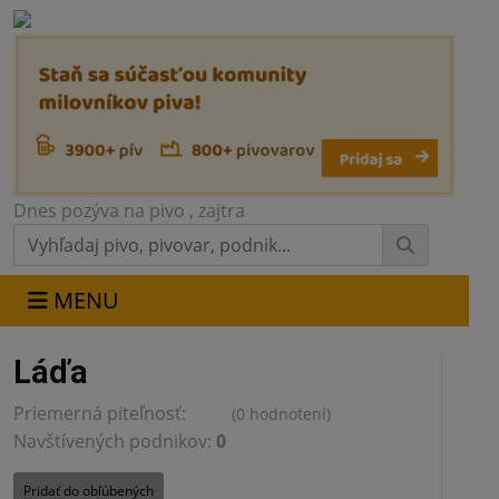
Dnes pozýva na pivo
, zajtra
MENU
Láďa
Priemerná piteľnosť:
(0 hodnotení)
0.0
Navštívených podnikov:
0
Pridať do obľúbených