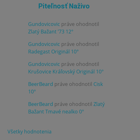
Piteľnosť Naživo
Gundovicovic
práve ohodnotil
3.0
Zlatý Bažant ’73 12°
Gundovicovic
práve ohodnotil
4.0
Radegast Originál 10°
Gundovicovic
práve ohodnotil
3.0
Krušovice Kráľovský Originál 10°
BeerBeard
práve ohodnotil
Cisk
3.0
10°
BeerBeard
práve ohodnotil
Zlatý
3.0
Bažant Tmavé nealko 0°
Všetky hodnotenia