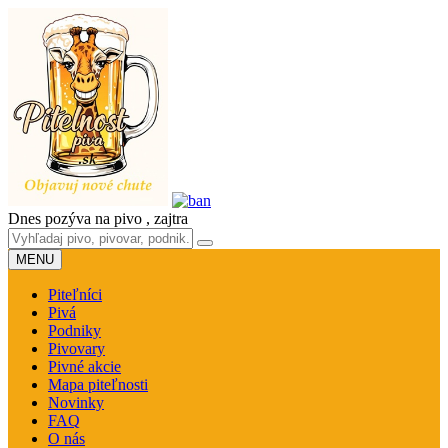
Dnes pozýva na pivo
, zajtra
MENU
Piteľníci
Pivá
Podniky
Pivovary
Pivné akcie
Mapa piteľnosti
Novinky
FAQ
O nás