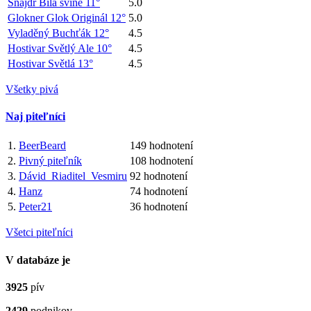
Šnajdr Bílá svině 11°
5.0
Glokner Glok Originál 12°
5.0
Vyladěný Buchťák 12°
4.5
Hostivar Světlý Ale 10°
4.5
Hostivar Světlá 13°
4.5
Všetky pivá
Naj piteľníci
1.
BeerBeard
149 hodnotení
2.
Pivný piteľník
108 hodnotení
3.
Dávid_Riaditel_Vesmiru
92 hodnotení
4.
Hanz
74 hodnotení
5.
Peter21
36 hodnotení
Všetci piteľníci
V databáze je
3925
pív
2429
podnikov