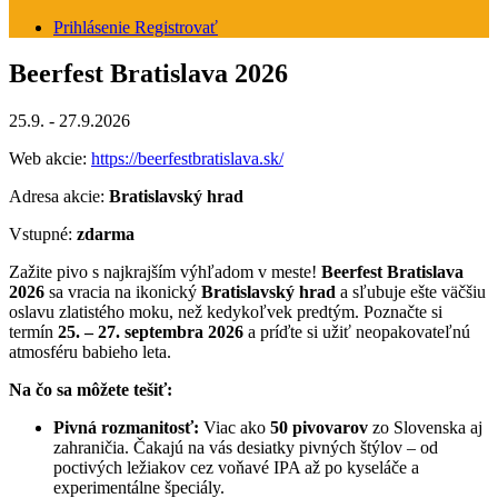
Prihlásenie
Registrovať
Beerfest Bratislava 2026
25.9. - 27.9.2026
Web akcie:
https://beerfestbratislava.sk/
Adresa akcie:
Bratislavský hrad
Vstupné:
zdarma
Zažite pivo s najkrajším výhľadom v meste!
Beerfest Bratislava
2026
sa vracia na ikonický
Bratislavský hrad
a sľubuje ešte väčšiu
oslavu zlatistého moku, než kedykoľvek predtým. Poznačte si
termín
25. – 27. septembra 2026
a príďte si užiť neopakovateľnú
atmosféru babieho leta.
Na čo sa môžete tešiť:
Pivná rozmanitosť:
Viac ako
50 pivovarov
zo Slovenska aj
zahraničia. Čakajú na vás desiatky pivných štýlov – od
poctivých ležiakov cez voňavé IPA až po kyseláče a
experimentálne špeciály.