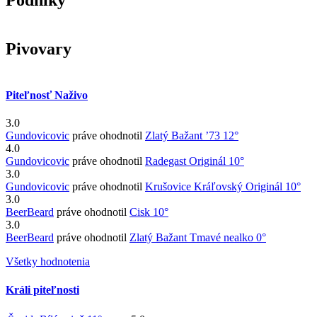
Podniky
Pivovary
Piteľnosť Naživo
3.0
Gundovicovic
práve ohodnotil
Zlatý Bažant ’73 12°
4.0
Gundovicovic
práve ohodnotil
Radegast Originál 10°
3.0
Gundovicovic
práve ohodnotil
Krušovice Kráľovský Originál 10°
3.0
BeerBeard
práve ohodnotil
Cisk 10°
3.0
BeerBeard
práve ohodnotil
Zlatý Bažant Tmavé nealko 0°
Všetky hodnotenia
Králi piteľnosti