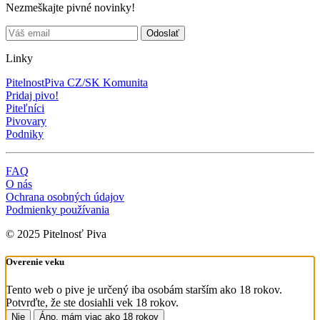
Nezmeškajte pivné novinky!
Linky
PitelnostPiva CZ/SK Komunita
Pridaj pivo!
Piteľníci
Pivovary
Podniky
FAQ
O nás
Ochrana osobných údajov
Podmienky používania
© 2025 Pitelnosť Piva
Overenie veku
Tento web o pive je určený iba osobám starším ako 18 rokov.
Potvrďte, že ste dosiahli vek 18 rokov.
Nie
Áno, mám viac ako 18 rokov