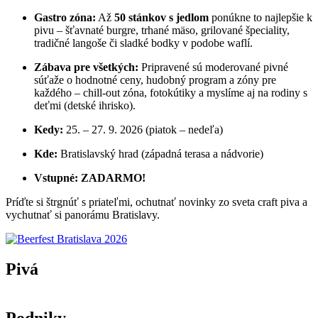
Gastro zóna:
Až
50 stánkov s jedlom
ponúkne to najlepšie k
pivu – šťavnaté burgre, trhané mäso, grilované špeciality,
tradičné langoše či sladké bodky v podobe waflí.
Zábava pre všetkých:
Pripravené sú moderované pivné
súťaže o hodnotné ceny, hudobný program a zóny pre
každého – chill-out zóna, fotokútiky a myslíme aj na rodiny s
deťmi (detské ihrisko).
Kedy:
25. – 27. 9. 2026 (piatok – nedeľa)
Kde:
Bratislavský hrad (západná terasa a nádvorie)
Vstupné:
ZADARMO!
Príďte si štrgnúť s priateľmi, ochutnať novinky zo sveta craft piva a
vychutnať si panorámu Bratislavy.
Pivá