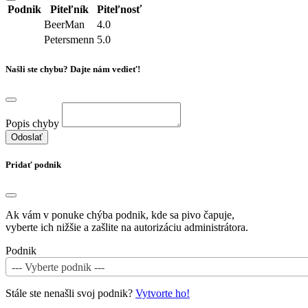
Podnik
Piteľník
Piteľnosť
BeerMan
4.0
Petersmenn
5.0
Našli ste chybu? Dajte nám vedieť!
Popis chyby
Odoslať
Pridať podnik
Ak vám v ponuke chýba podnik, kde sa pivo čapuje,
vyberte ich nižšie a zašlite na autorizáciu administrátora.
Podnik
--- Vyberte podnik ---
Stále ste nenašli svoj podnik?
Vytvorte ho!