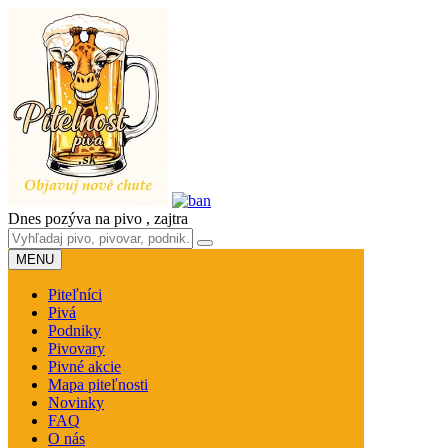
Dnes pozýva na pivo
, zajtra
MENU
Piteľníci
Pivá
Podniky
Pivovary
Pivné akcie
Mapa piteľnosti
Novinky
FAQ
O nás