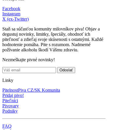
Facebook
Instagram
X (ex-Twitter)
Staň sa súčasťou komunity milovníkov piva! Objav a
degustuj novinky, limitky, špeciály, ohodnoť ich
piteľnosť a zdieľaj svoje skúsenosti s ostatnými. Každé
hodnotenie pomáha. Pite s rozumom. Nadmerné
požívanie alkoholu škodí Vášmu zdraviu.
Nezmeškajte pivné novinky!
Linky
PitelnostPiva CZ/SK Komunita
Pridaj pivo!
Piteľníci
Pivovary
Podniky
FAQ