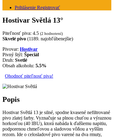
Prihlásenie
Registrovať
Hostivar Světlá 13°
Piteľnosť piva:
4.5
(2 hodnotení)
Skvelé pivo
(1189. najobľúbenejšie)
Pivovar:
Hostivar
Pivný štýl:
Špeciál
Druh:
Svetlé
Obsah alkoholu:
5.5%
Ohodnoť piteľnosť piva!
Popis
Hostivar Světlá 13 je silné, spodne kvasené nefiltrované
pivo zlatej farby. Vyznačuje sa plnou chuťou a výraznou
horkosťou (40 IBU), ktorá nabáda k ďalšiemu napitiu,
podporenou chmeľovou a sladovou vôňou a vyšším
rezom. Ide o celosladové pivo varené na dva rmuty,