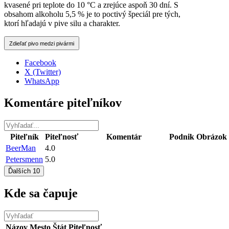
kvasené pri teplote do 10 °C a zrejúce aspoň 30 dní. S
obsahom alkoholu 5,5 % je to poctivý špeciál pre tých,
ktorí hľadajú v pive silu a charakter.
Zdieľať pivo medzi pivármi
Facebook
X (Twitter)
WhatsApp
Komentáre piteľníkov
Piteľník
Piteľnosť
Komentár
Podnik
Obrázok
BeerMan
4.0
Petersmenn
5.0
Ďalších 10
Kde sa čapuje
Názov
Mesto
Štát
Piteľnosť