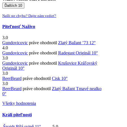
Ďalších 10
Našli ste chybu? Dajte nám vedieť!
Piteľnosť Naživo
3.0
Gundovicovic
práve ohodnotil
Zlatý Bažant ’73 12°
4.0
Gundovicovic
práve ohodnotil
Radegast Originál 10°
3.0
Gundovicovic
práve ohodnotil
Krušovice Kráľovský
Originál 10°
3.0
BeerBeard
práve ohodnotil
Cisk 10°
3.0
BeerBeard
práve ohodnotil
Zlatý Bažant Tmavé nealko
0°
Všetky hodnotenia
Králi piteľnosti
Šnajdr Bílá svině 11°
5.0