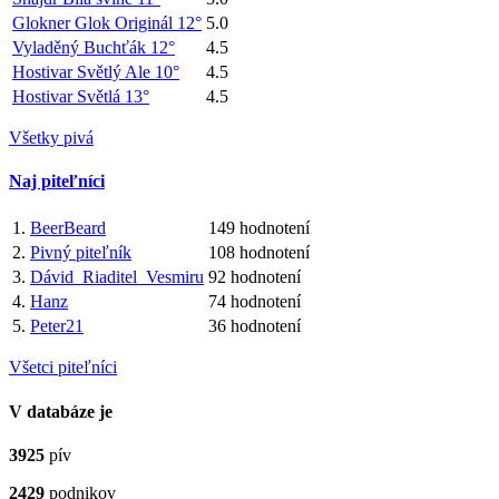
Glokner Glok Originál 12°
5.0
Vyladěný Buchťák 12°
4.5
Hostivar Světlý Ale 10°
4.5
Hostivar Světlá 13°
4.5
Všetky pivá
Naj piteľníci
1.
BeerBeard
149 hodnotení
2.
Pivný piteľník
108 hodnotení
3.
Dávid_Riaditel_Vesmiru
92 hodnotení
4.
Hanz
74 hodnotení
5.
Peter21
36 hodnotení
Všetci piteľníci
V databáze je
3925
pív
2429
podnikov