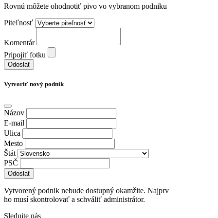
Rovnú môžete ohodnotiť pivo vo vybranom podniku
Piteľnosť
Komentár
Pripojiť fotku
Odoslať
Vytvoriť nový podnik
Názov
E-mail
Ulica
Mesto
Štát
PSČ
Odoslať
Vytvorený podnik nebude dostupný okamžite. Najprv
ho musí skontrolovať a schváliť administrátor.
Sledujte nás