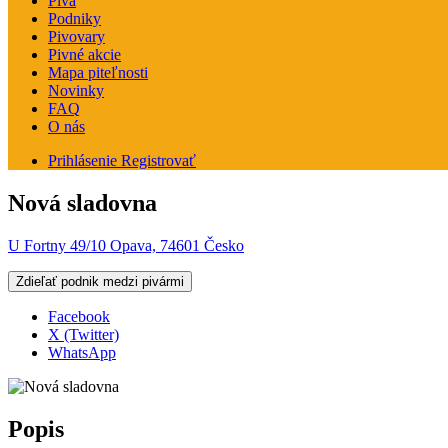
Pivá
Podniky
Pivovary
Pivné akcie
Mapa piteľnosti
Novinky
FAQ
O nás
Prihlásenie
Registrovať
Nová sladovna
U Fortny 49/10 Opava, 74601 Česko
Zdieľať podnik medzi pivármi
Facebook
X (Twitter)
WhatsApp
Popis