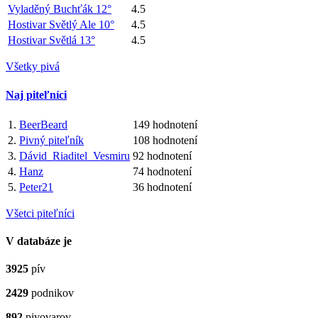
Vyladěný Buchťák 12°
4.5
Hostivar Světlý Ale 10°
4.5
Hostivar Světlá 13°
4.5
Všetky pivá
Naj piteľníci
1.
BeerBeard
149 hodnotení
2.
Pivný piteľník
108 hodnotení
3.
Dávid_Riaditel_Vesmiru
92 hodnotení
4.
Hanz
74 hodnotení
5.
Peter21
36 hodnotení
Všetci piteľníci
V databáze je
3925
pív
2429
podnikov
892
pivovarov