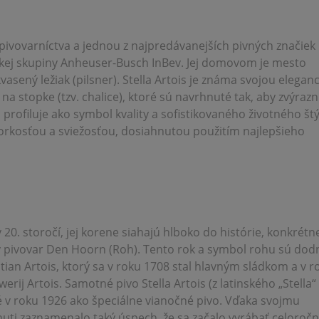
 pivovarníctva a jednou z najpredávanejších pivných značiek
íckej skupiny Anheuser-Busch InBev. Jej domovom je mesto
asený ležiak (pilsner). Stella Artois je známa svojou elegan
 stopke (tzv. chalice), ktoré sú navrhnuté tak, aby zvýrazni
 profiluje ako symbol kvality a sofistikovaného životného štý
horkosťou a sviežosťou, dosiahnutou použitím najlepšieho
v 20. storočí, jej korene siahajú hlboko do histórie, konkrétn
ý pivovar Den Hoorn (Roh). Tento rok a symbol rohu sú dod
ian Artois, ktorý sa v roku 1708 stal hlavným sládkom a v r
ij Artois. Samotné pivo Stella Artois (z latinského „Stella“
 v roku 1926 ako špeciálne vianočné pivo. Vďaka svojmu
uti zaznamenalo taký úspech, že sa začalo vyrábať celoročn