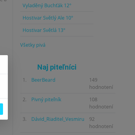
Vyladěný Buchťák 12°
4.5
Hostivar Světlý Ale 10°
4.5
Hostivar Světlá 13°
4.5
Všetky pivá
Naj piteľníci
1.
BeerBeard
149
.
hodnotení
2.
Pivný piteľník
108
hodnotení
3.
Dávid_Riaditel_Vesmiru
92
hodnotení