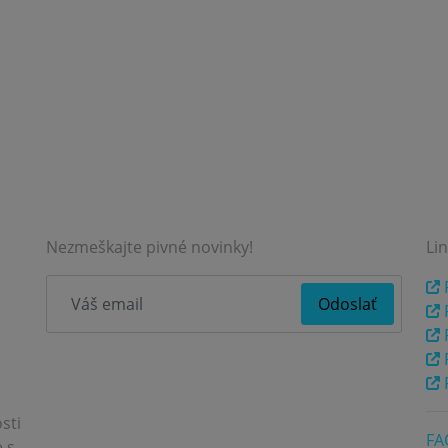
Nezmeškajte pivné novinky!
Li
P
P
sti
FA
 s