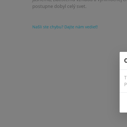
postupne dobyl celý svet.
Našli ste chybu? Dajte nám vedieť!
O
T
P