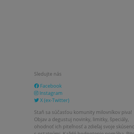
Sledujte nás
Facebook
Instagram
X (ex-Twitter)
Staň sa súčasťou komunity milovníkov piva!
Objav a degustuj novinky, limitky, špeciály,
ohodnoť ich piteľnosť a zdieľaj svoje skúseno
s ostatnými. Každé hodnotenie pomáha. Pite