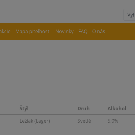
akcie
Mapa piteľnosti
Novinky
FAQ
O nás
Štýl
Druh
Alkohol
Ležiak (Lager)
Svetlé
5.0%