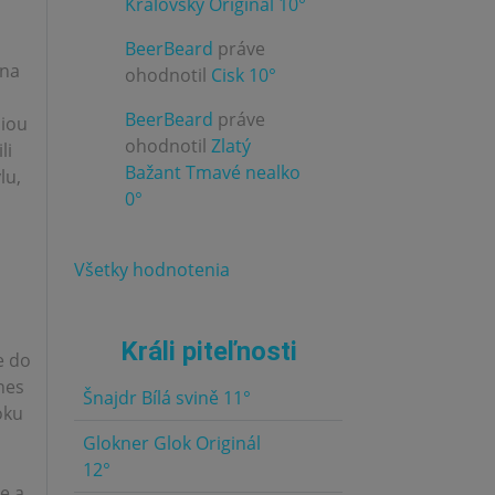
Kráľovský Originál 10°
BeerBeard
práve
3.0
 na
ohodnotil
Cisk 10°
BeerBeard
práve
ciou
ohodnotil
Zlatý
li
3.0
Bažant Tmavé nealko
lu,
0°
Všetky hodnotenia
Králi piteľnosti
e do
nes
Šnajdr Bílá svině 11°
5.0
oku
Glokner Glok Originál
5.0
12°
e a