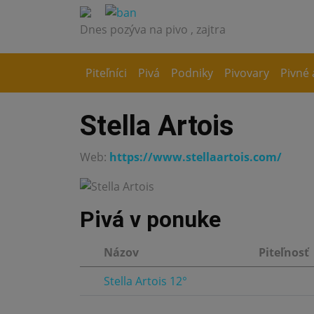
Dnes pozýva na pivo
, zajtra
Piteľníci
Pivá
Podniky
Pivovary
Pivné 
Stella Artois
Web:
https://www.stellaartois.com/
Pivá v ponuke
Názov
Piteľnosť
Stella Artois 12°
3.5