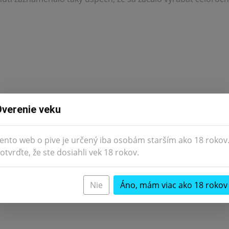
verenie veku
ento web o pive je určený iba osobám starším ako 18 rokov
otvrďte, že ste dosiahli vek 18 rokov.
Nie
Áno, mám viac ako 18 rokov