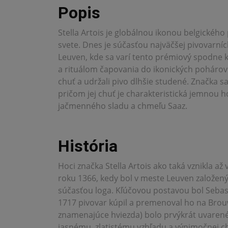
Popis
Stella Artois je globálnou ikonou belgického
svete. Dnes je súčasťou najväčšej pivovarn
Leuven, kde sa varí tento prémiový spodne kv
a rituálom čapovania do ikonických pohárov na
chuť a udržali pivo dlhšie studené. Značka sa
pričom jej chuť je charakteristická jemnou 
jačmenného sladu a chmeľu Saaz.
História
Hoci značka Stella Artois ako taká vznikla až 
roku 1366, kedy bol v meste Leuven založen
súčasťou loga. Kľúčovou postavou bol Sebast
1717 pivovar kúpil a premenoval ho na Brouwer
znamenajúce hviezda) bolo prvýkrát uvarené
jasnému, zlatistému vzhľadu a výnimočnej ch