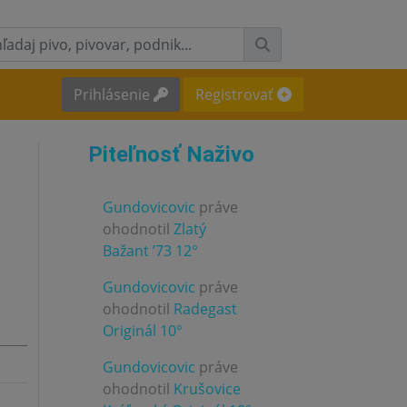
Prihlásenie
Registrovať
Piteľnosť Naživo
Gundovicovic
práve
ohodnotil
Zlatý
3.0
Bažant ’73 12°
Gundovicovic
práve
ohodnotil
Radegast
4.0
Originál 10°
Gundovicovic
práve
ohodnotil
Krušovice
3.0