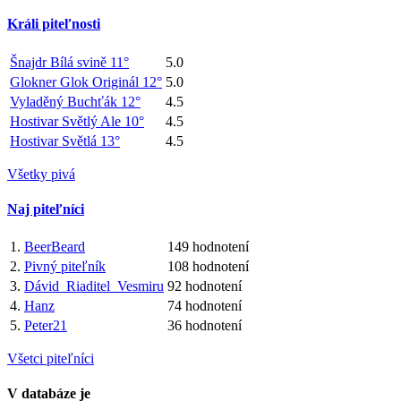
Králi piteľnosti
Šnajdr Bílá svině 11°
5.0
Glokner Glok Originál 12°
5.0
Vyladěný Buchťák 12°
4.5
Hostivar Světlý Ale 10°
4.5
Hostivar Světlá 13°
4.5
Všetky pivá
Naj piteľníci
1.
BeerBeard
149 hodnotení
2.
Pivný piteľník
108 hodnotení
3.
Dávid_Riaditel_Vesmiru
92 hodnotení
4.
Hanz
74 hodnotení
5.
Peter21
36 hodnotení
Všetci piteľníci
V databáze je