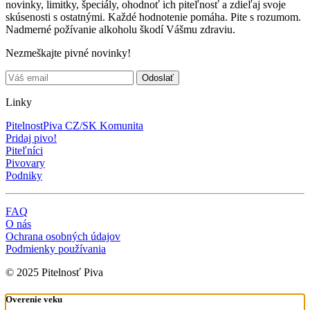
novinky, limitky, špeciály, ohodnoť ich piteľnosť a zdieľaj svoje
skúsenosti s ostatnými. Každé hodnotenie pomáha. Pite s rozumom.
Nadmerné požívanie alkoholu škodí Vášmu zdraviu.
Nezmeškajte pivné novinky!
Linky
PitelnostPiva CZ/SK Komunita
Pridaj pivo!
Piteľníci
Pivovary
Podniky
FAQ
O nás
Ochrana osobných údajov
Podmienky používania
© 2025 Pitelnosť Piva
Overenie veku