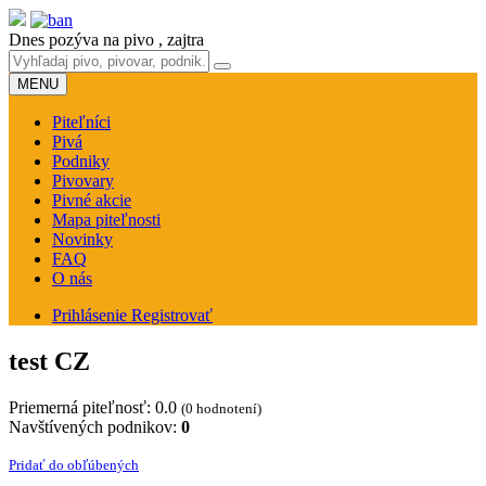
Dnes pozýva na pivo
, zajtra
MENU
Piteľníci
Pivá
Podniky
Pivovary
Pivné akcie
Mapa piteľnosti
Novinky
FAQ
O nás
Prihlásenie
Registrovať
test CZ
Priemerná piteľnosť:
0.0
(0 hodnotení)
Navštívených podnikov:
0
Pridať do obľúbených