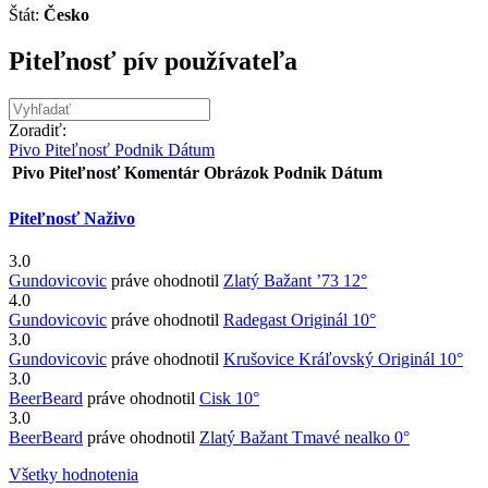
Štát:
Česko
Piteľnosť pív používateľa
Zoradiť:
Pivo
Piteľnosť
Podnik
Dátum
Pivo
Piteľnosť
Komentár
Obrázok
Podnik
Dátum
Piteľnosť Naživo
3.0
Gundovicovic
práve ohodnotil
Zlatý Bažant ’73 12°
4.0
Gundovicovic
práve ohodnotil
Radegast Originál 10°
3.0
Gundovicovic
práve ohodnotil
Krušovice Kráľovský Originál 10°
3.0
BeerBeard
práve ohodnotil
Cisk 10°
3.0
BeerBeard
práve ohodnotil
Zlatý Bažant Tmavé nealko 0°
Všetky hodnotenia